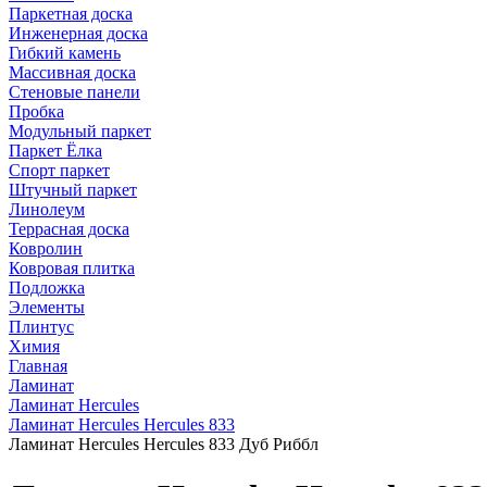
Паркетная доска
Инженерная доска
Гибкий камень
Массивная доска
Стеновые панели
Пробка
Модульный паркет
Паркет Ёлка
Спорт паркет
Штучный паркет
Линолеум
Террасная доска
Ковролин
Ковровая плитка
Подложка
Элементы
Плинтус
Химия
Главная
Ламинат
Ламинат Hercules
Ламинат Hercules Hercules 833
Ламинат Hercules Hercules 833 Дуб Риббл