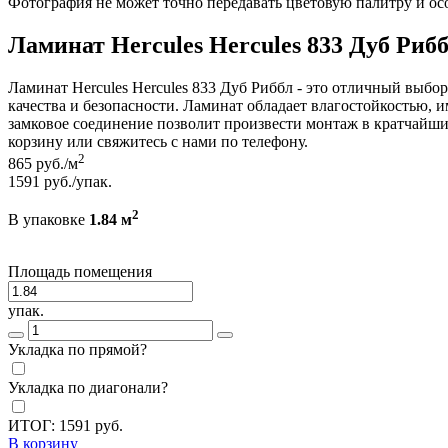
Фотография не может точно передавать цветовую палитру и ос
Ламинат Hercules Hercules 833 Дуб Риб
Ламинат Hercules Hercules 833 Дуб Риббл - это отличный выбо
качества и безопасности. Ламинат обладает влагостойкостью,
замковое соединение позволит произвести монтаж в кратчайшие
корзину или свяжитесь с нами по телефону.
2
865
руб./м
1591
руб./упак.
2
В упаковке
1.84 м
Площадь помещения
упак.
Укладка по прямой?
Укладка по диагонали?
ИТОГ:
1591
руб.
В корзину