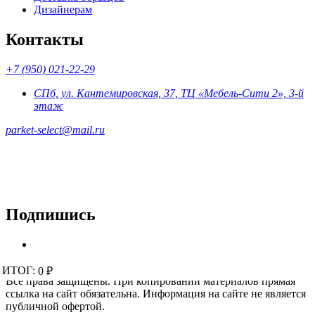
Дизайнерам
Контакты
+7 (950) 021-22-29
СПб, ул. Кантемировская, 37, ТЦ «Мебель-Сити 2», 3-й
этаж
parket-select@mail.ru
Подпишись
© 2015 - 2026 «Parket-Select» - магазин напольных покрытий.
ИТОГ:
ИТОГ:
0 ₽
0 ₽
Все права защищены. При копировании материалов прямая
ссылка на сайт обязательна. Информация на сайте не является
публичной офертой.