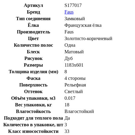
Артикул
S177017
Бренд
Faus
Тип соединения
Замковый
Ёлка
Французская ёлка
Производитель
Faus
Цвет
Золотисто-коричневый
Количество полос
Одна
Блеск
Матовый
Рисунок
Дуб
Размеры
1183x601
Толщина изделия (мм)
8
Фаска
4 стороны
Поверхность
Рельефная
Оттенок
Светлый
Объём упаковки, м3
0.017
Вес упаковки, кг
18
Влагостойкость
Влагостойкий
Подходит для теплого пола
Да
Количество в упаковке, шт
3
Класс износостойкости
33