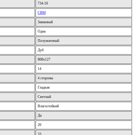
734-10
CBM
Замковый
Одна
Полуматовый
Дуб
808x127
14
4 стороны
Гладкая
Светлый
Влагостойкий
Да
20
33