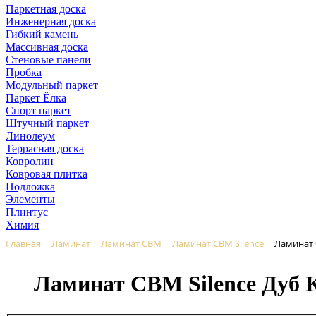
Паркетная доска
Инженерная доска
Гибкий камень
Массивная доска
Стеновые панели
Пробка
Модульный паркет
Паркет Ёлка
Спорт паркет
Штучный паркет
Линолеум
Террасная доска
Ковролин
Ковровая плитка
Подложка
Элементы
Плинтус
Химия
Главная
Ламинат
Ламинат CBM
Ламинат CBM Silence
Ламинат 
Ламинат CBM Silence Дуб 