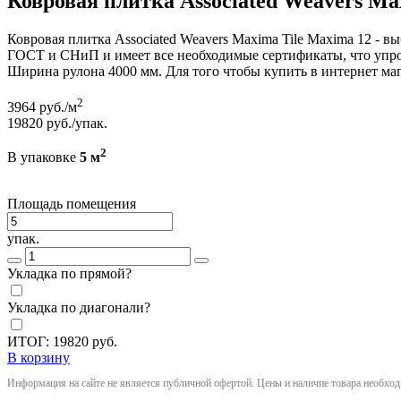
Ковровая плитка Associated Weavers Ma
Ковровая плитка Associated Weavers Maxima Tile Maxima 12 - 
ГОСТ и СНиП и имеет все необходимые сертификаты, что упрощ
Ширина рулона 4000 мм. Для того чтобы купить в интернет мага
2
3964
руб./м
19820
руб./упак.
2
В упаковке
5 м
Площадь помещения
упак.
Укладка по прямой?
Укладка по диагонали?
ИТОГ:
19820
руб.
В корзину
Информация на сайте не является публичной офертой. Цены и наличие товара необхо