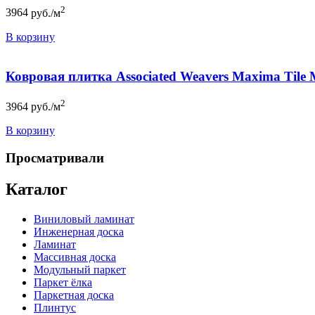
2
3964
руб./м
В корзину
Ковровая плитка Associated Weavers Maxima Tile
2
3964
руб./м
В корзину
Просматривали
Каталог
Виниловый ламинат
Инженерная доска
Ламинат
Массивная доска
Модульный паркет
Паркет ёлка
Паркетная доска
Плинтус