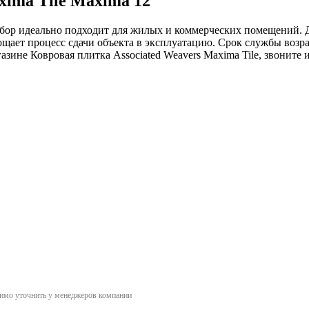
xima Tile Maxima 12
выбор идеально подходит для жилых и коммерческих помещений. 
ает процесс сдачи объекта в эксплуатацию. Срок службы возра
зине Ковровая плитка Associated Weavers Maxima Tile, звоните 
димо уточнить у менеджеров компании