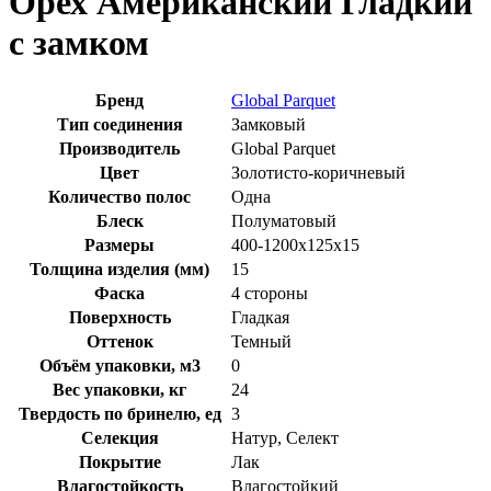
Орех Американский Гладкий
с замком
Бренд
Global Parquet
Тип соединения
Замковый
Производитель
Global Parquet
Цвет
Золотисто-коричневый
Количество полос
Одна
Блеск
Полуматовый
Размеры
400-1200x125x15
Толщина изделия (мм)
15
Фаска
4 стороны
Поверхность
Гладкая
Оттенок
Темный
Объём упаковки, м3
0
Вес упаковки, кг
24
Твердость по бринелю, ед
3
Селекция
Натур, Селект
Покрытие
Лак
Влагостойкость
Влагостойкий