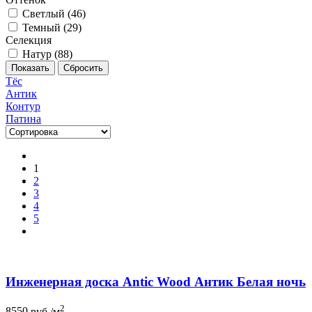
Светлый (
46
)
Темный (
29
)
Селекция
Натур (
88
)
Тёс
Антик
Контур
Патина
1
2
3
4
5
Инженерная доска Antic Wood Антик Белая ночь
2
8550
руб./м