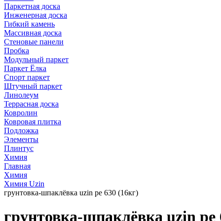
Паркетная доска
Инженерная доска
Гибкий камень
Массивная доска
Стеновые панели
Пробка
Модульный паркет
Паркет Ёлка
Спорт паркет
Штучный паркет
Линолеум
Террасная доска
Ковролин
Ковровая плитка
Подложка
Элементы
Плинтус
Химия
Главная
Химия
Химия Uzin
грунтовка-шпаклёвка uzin pe 630 (16кг)
грунтовка-шпаклёвка uzin pe 