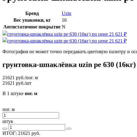
Бренд
Uzin
Вес упаковки, кг
16
Антистатичное покрытие
N
Фотография не может точно передавать цветовую палитру и ос
грунтовка-шпаклёвка uzin pe 630 (16кг)
21621
руб./пог. м
21621
руб./шт
В 1 штуке
пог. м
пог. м
штук
ИТОГ:
21621
руб.