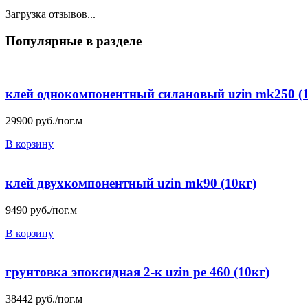
Загрузка отзывов...
Популярные в разделе
клей однокомпонентный силановый uzin mk250 (1
29900
руб./пог.м
В корзину
клей двухкомпонентный uzin mk90 (10кг)
9490
руб./пог.м
В корзину
грунтовка эпоксидная 2-к uzin pe 460 (10кг)
38442
руб./пог.м