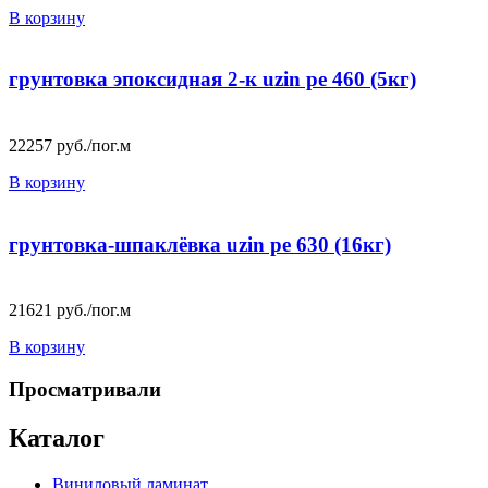
В корзину
грунтовка эпоксидная 2-к uzin pe 460 (5кг)
22257
руб./пог.м
В корзину
грунтовка-шпаклёвка uzin pe 630 (16кг)
21621
руб./пог.м
В корзину
Просматривали
Каталог
Виниловый ламинат