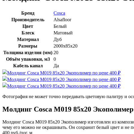
Бренд
Cosca
Производитель
Alsafloor
Цвет
Белый
Блеск
Матовый
Материал
Дуб
Размеры
2000x85х20
Толщина изделия (мм)
20
Объём упаковки, м3
0
Кабель канал
Да
Фотография не может точно передавать цветовую палитру и ос
Молдинг Cosca М019 85х20 Экополимер
Молдинг Cosca М019 85х20 Экополимер изготовлен из композит
чему его можно не окрашивать. Он сохранит белый цвет и не по
400
руб./пог. м