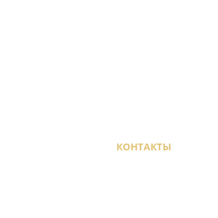
КОНТАКТЫ
агазины
+7 (950) 021-22-29
и
СПб, ул. Кантемировс
ТЦ «Мебель-Сити 2», 3-