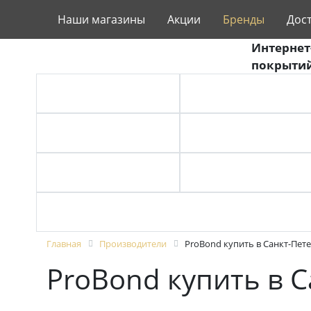
Наши магазины
Акции
Бренды
Дос
Интернет
покрытий
ВИНИЛОВЫЙ ПОЛ
ЛАМИНАТ
СТЕНОВЫЕ ПАНЕЛИ
ПРОБКА
ЛИНОЛЕУМ
ТЕРРАСНАЯ ДОСКА
ПЛИНТУС
Главная
Производители
ProBond купить в Санкт-Пет
ProBond купить в 