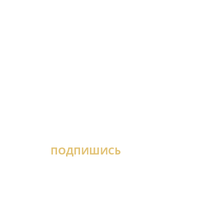
ПОДПИШИСЬ
кая, 37,
й этаж