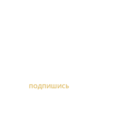
ПОДПИШИСЬ
кая, 37,
й этаж