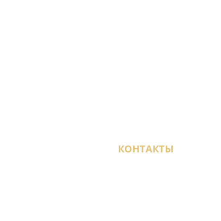
КОНТАКТЫ
агазины
+7 (950) 021-22-29
и
СПб, ул. Кантемировс
ТЦ «Мебель-Сити 2», 3-