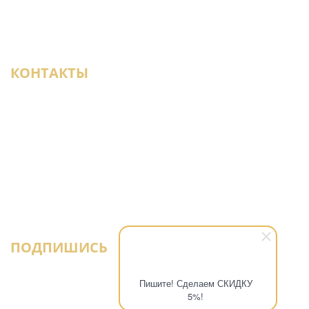
Статьи
Доставка образцов
Дизайнерам
КОНТАКТЫ
+7 (950) 021-22-29
СПб, ул. Кантемировская, 37, ТЦ «Мебель-
Сити 2», 3-й этаж
parket-select@mail.ru
ПОДПИШИСЬ
Пишите! Сделаем СКИДКУ
5%!