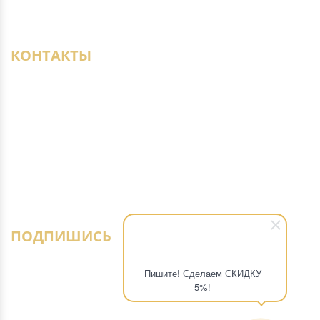
Доставка образцов
Дизайнерам
КОНТАКТЫ
+7 (950) 021-22-29
СПб, ул. Кантемировская, 37, ТЦ «Мебель-
Сити 2», 3-й этаж
parket-select@mail.ru
ПОДПИШИСЬ
Пишите! Сделаем СКИДКУ
5%!