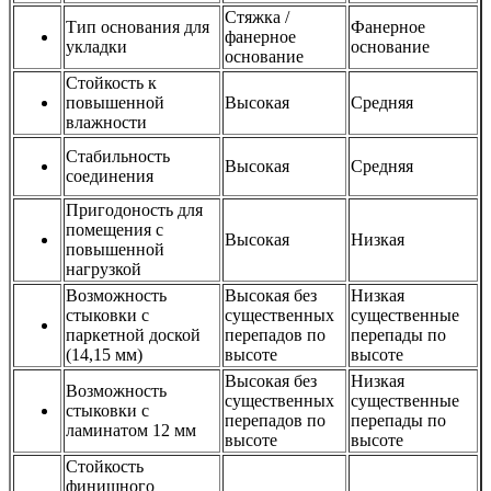
Стяжка /
Тип основания для
Фанерное
фанерное
укладки
основание
основание
Стойкость к
повышенной
Высокая
Средняя
влажности
Стабильность
Высокая
Средняя
соединения
Пригодоность для
помещения с
Высокая
Низкая
повышенной
нагрузкой
Возможность
Высокая без
Низкая
стыковки с
существенных
существенные
паркетной доской
перепадов по
перепады по
(14,15 мм)
высоте
высоте
Высокая без
Низкая
Возможность
существенных
существенные
стыковки с
перепадов по
перепады по
ламинатом 12 мм
высоте
высоте
Стойкость
финишного