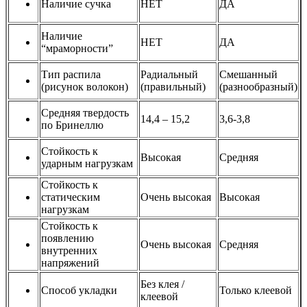
Наличие сучка
НЕТ
ДА
Наличие
НЕТ
ДА
“мраморности”
Тип распила
Радиальный
Смешанный
(рисунок волокон)
(правильный)
(разнообразный)
Средняя твердость
14,4 – 15,2
3,6-3,8
по Бринеллю
Стойкость к
Высокая
Средняя
ударным нагрузкам
Стойкость к
статическим
Очень высокая
Высокая
нагрузкам
Стойкость к
появлению
Очень высокая
Средняя
внутренних
напряжений
Без клея /
Способ укладки
Только клеевой
клеевой