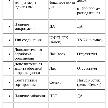
досок
фиксированная
типоразмеры
длина
(длина) мм
от 600-900 мм
разнодлинная
Наличие
ДА
ДА
микрофаски
UNICLICK
Тип соединения
T&G (шип-паз)
(замок)
Дополнительная
обработка
Лак+воск
Отсутствует
соединения
Дополнительная
защита обратной
Лак
Отсутствует
стороны доски
Соответствие
Натур,Рустик
Селект
сортировкам
(редко Селект)
Наличие заболони
НЕТ
ДА